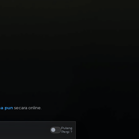
na pun
secara online.
Pulang
Pergi ?