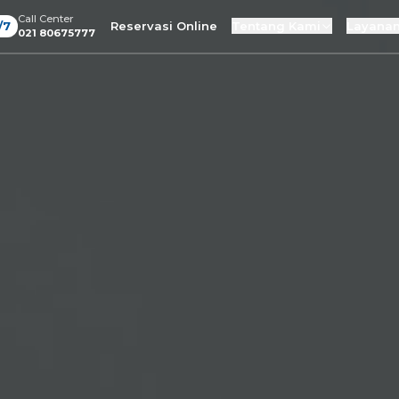
Call Center
/7
Reservasi Online
Tentang Kami
Layanan
021 80675777
Masuk / Daftar